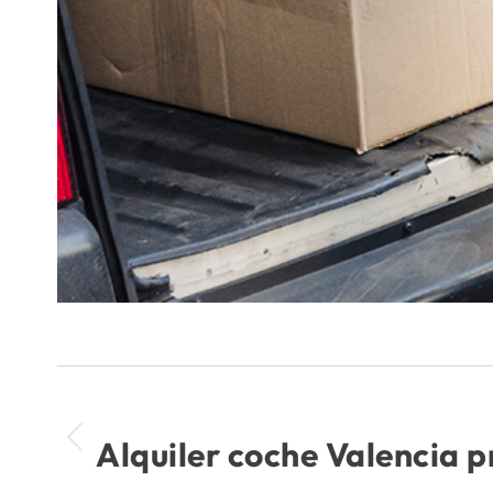
Navegación
ANTERIOR
entre
Alquiler coche Valencia p
Publicación
anterior: