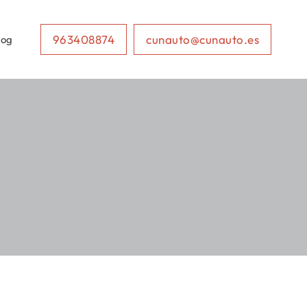
963408874
cunauto@cunauto.es
log