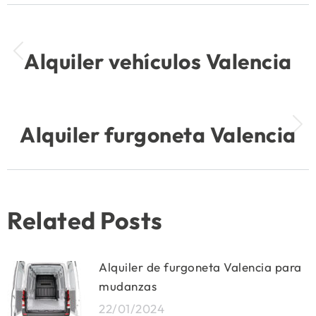
Navegación
ANTERIOR
entre
Alquiler vehículos Valencia
Publicación
anterior:
publicaciones
SIGUIENTE
Alquiler furgoneta Valencia
Publicación
siguiente:
Related Posts
Alquiler de furgoneta Valencia para
mudanzas
22/01/2024